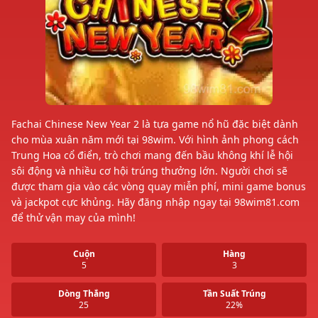
Fachai Chinese New Year 2 là tựa game nổ hũ đặc biệt dành
cho mùa xuân năm mới tại 98wim. Với hình ảnh phong cách
Trung Hoa cổ điển, trò chơi mang đến bầu không khí lễ hội
sôi động và nhiều cơ hội trúng thưởng lớn. Người chơi sẽ
được tham gia vào các vòng quay miễn phí, mini game bonus
và jackpot cực khủng. Hãy đăng nhập ngay tại 98wim81.com
để thử vận may của mình!
Cuộn
Hàng
5
3
Dòng Thắng
Tần Suất Trúng
25
22%