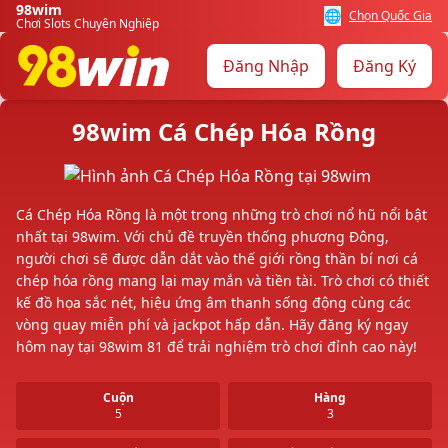
98wim
🌐
Chọn Quốc Gia
Chơi Slots Chuyên Nghiệp
Đăng Nhập
Đăng Ký
98wim Cá Chép Hóa Rồng
Cá Chép Hóa Rồng là một trong những trò chơi nổ hũ nổi bật
nhất tại 98wim. Với chủ đề truyền thống phương Đông,
người chơi sẽ được dẫn dắt vào thế giới rồng thần bí nơi cá
chép hóa rồng mang lại may mắn và tiền tài. Trò chơi có thiết
kế đồ họa sắc nét, hiệu ứng âm thanh sống động cùng các
vòng quay miễn phí và jackpot hấp dẫn. Hãy đăng ký ngay
hôm nay tại 98wim 81 để trải nghiệm trò chơi đỉnh cao này!
Cuộn
Hàng
5
3