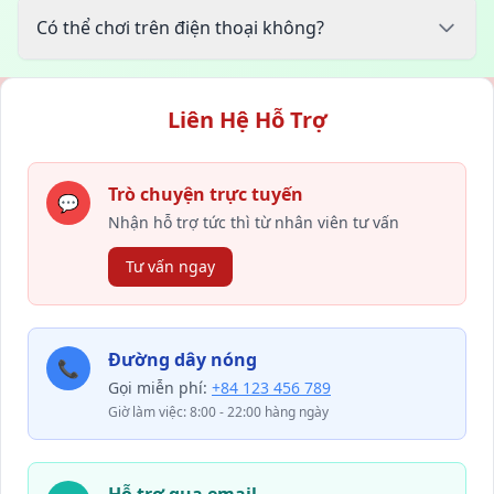
Có thể chơi trên điện thoại không?
Liên Hệ Hỗ Trợ
Trò chuyện trực tuyến
💬
Nhận hỗ trợ tức thì từ nhân viên tư vấn
Tư vấn ngay
Đường dây nóng
📞
Gọi miễn phí:
+84 123 456 789
Giờ làm việc: 8:00 - 22:00 hàng ngày