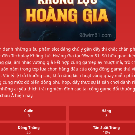
 danh những siêu phẩm slot đáng chú ý gần đây thì chắc chắn ph
 đến Techplay Không Lực Hoàng Gia tại 98wim81. Sở hữu giao diệ
g gia, âm nhạc vương giả kết hợp cùng gameplay mượt mà, trò c
luôn nằm trong top lựa chọn hàng đầu của cộng đồng game thủ Vi
 Với tỷ lệ trả thưởng cao, khả năng kích hoạt vòng quay miễn phí
 cùng mức độ biến động phù hợp, đây thực sự là sân chơi dành r
những ai yêu thích trải nghiệm đỉnh cao tại cổng game đổi thưởng
châu Á hiện nay.
Cuộn
Hàng
5
3
Dòng Thắng
Tần Suất Trúng
25
18%