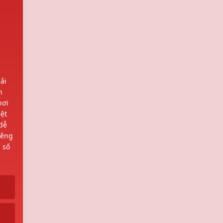
ải
n
hơi
ệt
 dễ
iêng
 số