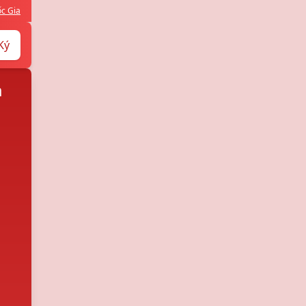
c Gia
Ký
a