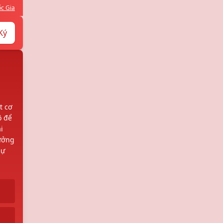
c Gia
Ký
t cơ
ô để
i
hưởng
sự