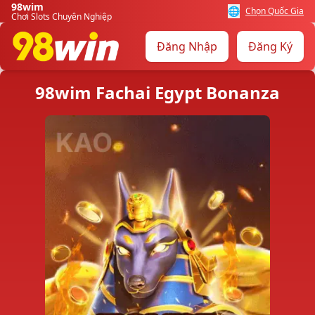
98wim
🌐
Chọn Quốc Gia
Chơi Slots Chuyên Nghiệp
Đăng Nhập
Đăng Ký
98wim Fachai Egypt Bonanza