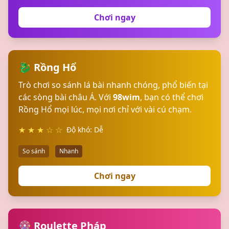
Chơi ngay
🐉 Rồng Hổ
Trò chơi so sánh lá bài nhanh chóng, phổ biến tại
các sòng bài châu Á. Với
98wim
, bạn có thể chơi
Rồng Hổ mọi lúc, mọi nơi chỉ với vài cú chạm.
★ ★ ★ ☆ ☆
Độ khó: Dễ
So sánh
Nhanh
Chơi ngay
🎡 Roulette Pháp