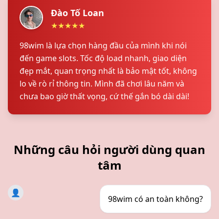
Đào Tố Loan
★
★
★
★
★
98wim là lựa chọn hàng đầu của mình khi nói
đến game slots. Tốc độ load nhanh, giao diện
đẹp mắt, quan trọng nhất là bảo mật tốt, không
lo về rò rỉ thông tin. Mình đã chơi lâu năm và
chưa bao giờ thất vọng, cứ thế gắn bó dài dài!
Những câu hỏi người dùng quan
tâm
👤
98wim có an toàn không?