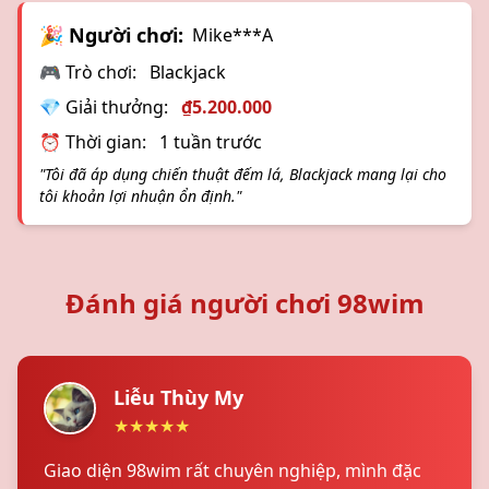
🎉 Người chơi:
Mike***A
🎮 Trò chơi:
Blackjack
💎 Giải thưởng:
₫5.200.000
⏰ Thời gian:
1 tuần trước
"Tôi đã áp dụng chiến thuật đếm lá, Blackjack mang lại cho
tôi khoản lợi nhuận ổn định."
Đánh giá người chơi 98wim
Liễu Thùy My
★
★
★
★
★
Giao diện 98wim rất chuyên nghiệp, mình đặc