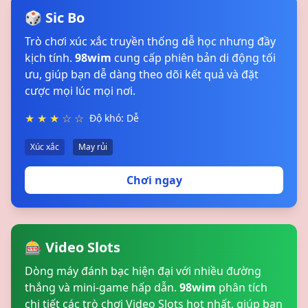
🎲 Sic Bo
Trò chơi xúc xắc truyền thống dễ học nhưng đầy
kịch tính.
98wim
cung cấp phiên bản di động tối
ưu, giúp bạn dễ dàng theo dõi kết quả và đặt
cược mọi lúc mọi nơi.
★ ★ ★ ☆ ☆
Độ khó: Dễ
Xúc xắc
May rủi
Chơi ngay
🎰 Video Slots
Dòng máy đánh bạc hiện đại với nhiều đường
thắng và mini-game hấp dẫn.
98wim
phân tích
chi tiết các trò chơi Video Slots hot nhất, giúp bạn