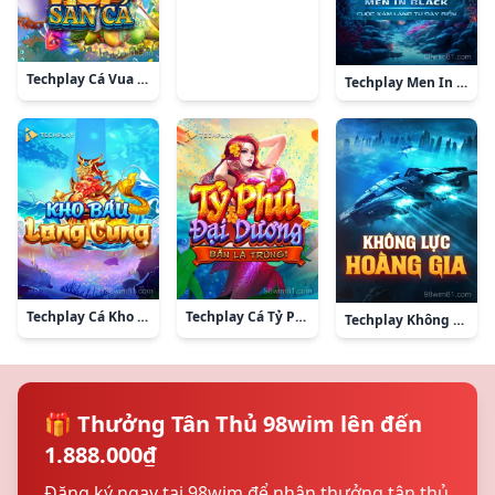
Techplay Cá Vua Săn Cá 1993
Techplay Men In Black
Techplay Cá Kho Báu Long Cung 1987
Techplay Cá Tỷ Phú Đại Dương 1999
Techplay Không Lực Hoàng Gia
🎁 Thưởng Tân Thủ 98wim lên đến
1.888.000₫
Đăng ký ngay tại 98wim để nhận thưởng tân thủ