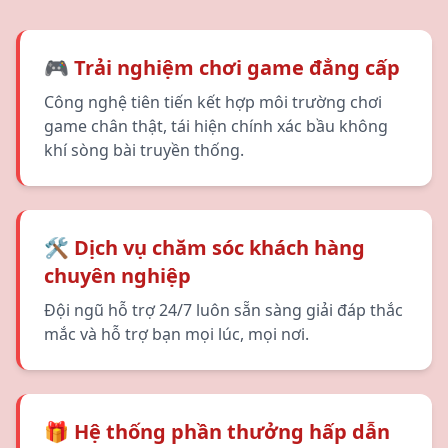
29/06/2026 Lu*** nhan thuong 1,000,000 VND 🎁
29/06/2026 Hu*** no hu 80,000,000 VND 🚀
29/06/2026 Ngu*** thang lon 9,900,000 VND 🔥
🎮 Trải nghiệm chơi game đẳng cấp
29/06/2026 Luo*** thang lon 4,000,000 VND 💰
29/06/2026 DoN*** nhan hoan tra 600,000 VND 🎊
Công nghệ tiên tiến kết hợp môi trường chơi
29/06/2026 Luon*** nhan thuong 600,000 VND 🎉
game chân thật, tái hiện chính xác bầu không
29/06/2026 Tru*** rut tien thanh cong 2,500,000 VND ✅
khí sòng bài truyền thống.
29/06/2026 Tra*** thang lon 1,600,000 VND 🔥
29/06/2026 Pha*** rut tien thanh cong 3,350,000 VND 🏦
29/06/2026 Trinh*** nhan hoan tra 200,000 VND 💵
29/06/2026 Dao*** nhan hoan tra 100,000 VND 🎊
🛠️ Dịch vụ chăm sóc khách hàng
29/06/2026 Luong*** nhan hoan tra 700,000 VND 🔄
chuyên nghiệp
29/06/2026 Luu*** rut tien thanh cong 4,950,000 VND 🏦
Đội ngũ hỗ trợ 24/7 luôn sẵn sàng giải đáp thắc
29/06/2026 LuuK*** thang lon 10,700,000 VND 🏆
mắc và hỗ trợ bạn mọi lúc, mọi nơi.
29/06/2026 Ca*** rut tien thanh cong 5,250,000 VND 💸
29/06/2026 Vo*** thang lon 4,900,000 VND 💰
29/06/2026 LuongN*** thang lon 15,000,000 VND 🔥
29/06/2026 Pham*** nhan thuong 600,000 VND 🎉
🎁 Hệ thống phần thưởng hấp dẫn
29/06/2026 Bui*** rut tien thanh cong 1,850,000 VND 💸