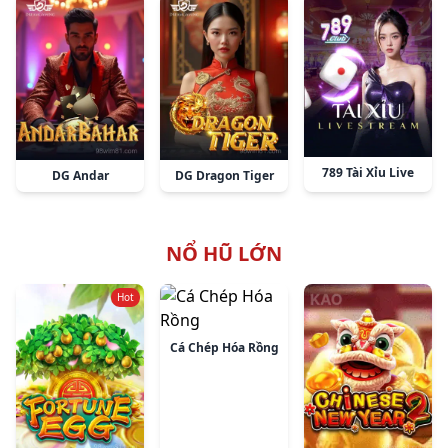
789 Tài Xỉu Live
DG Andar
DG Dragon Tiger
NỔ HŨ LỚN
Hot
Cá Chép Hóa Rồng