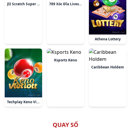
JII Scratch Super Ace
789 Xóc Đĩa Livestream
Athena Lottery
Ksports Keno
Caribbean Holdem
Techplay Keno Vietlot
QUAY SỐ