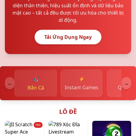
diện thân thiện, hiệu suất ổn định và dữ liệu bảo
mật cao – tất cả đều được tối ưu hóa cho thiết bị
di động.
Tải Ứng Dụng Ngay
🎣
⚡
🎯
←
→
Instant Games
Quay S
Bắn Cá
LÔ ĐỀ
Hot