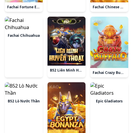
Fachai Fortune Egg
Fachai Chinese New Year 2
Fachai Chihuahua
B52 Liên Minh Huyền Thoại
Fachai Crazy Buffalo
B52 Lò Nước Thần
Epic Gladiators